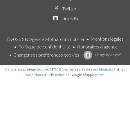
Twitter
Linkedin
Mentions légales
©2026 SN Agence Molinard Immobilier
Politique de confidentialité
Honoraires d'agence
Changer ses préférences cookies
Design by
Apimo™
Ce site est protégé par reCAPTCHA et les règles de
confidentialité
et les
conditions d'utilisation
de Google s'appliquent.