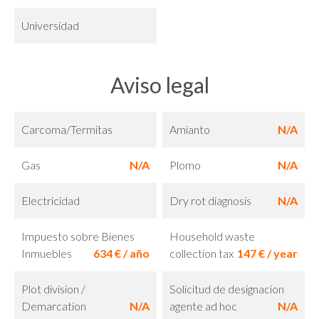
Universidad
Aviso legal
Carcoma/Termitas
Amianto
N/A
Gas
N/A
Plomo
N/A
Electricidad
Dry rot diagnosis
N/A
Impuesto sobre Bienes
Household waste
Inmuebles
634 € / año
collection tax
147 € / year
Plot division /
Solicitud de designacíon
Demarcation
N/A
agente ad hoc
N/A