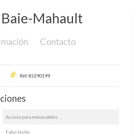
a Baie-Mahault
rmación
Contacto
Ref. 85290199
aciones
Acceso para minusválidos
Falso techo