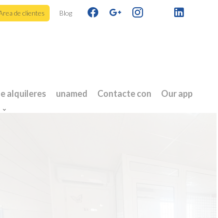
Area de clientes
Blog
e alquileres
unamed
Contacte con
Our app